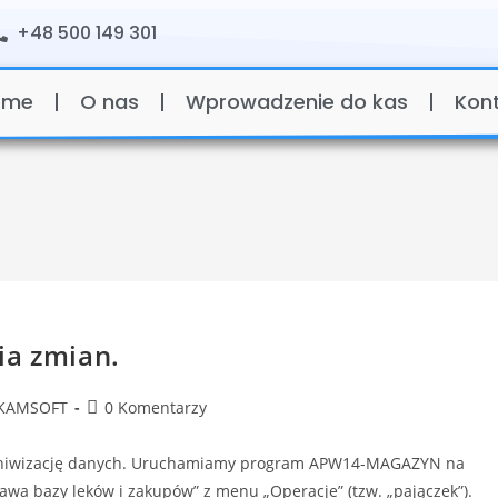
+48 500 149 301
ome
O nas
Wprowadzenie do kas
Kon
ia zmian.
KAMSOFT
0 Komentarzy
hiwizację danych. Uruchamiamy program APW14-MAGAZYN na
wa bazy leków i zakupów” z menu „Operacje” (tzw. „pajączek”).