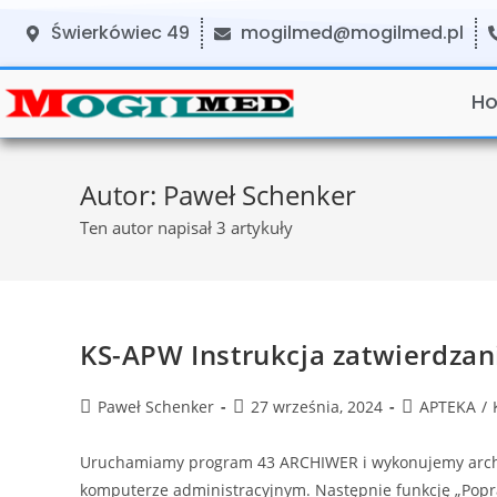
Świerkówiec 49
mogilmed@mogilmed.pl
H
Autor:
Paweł Schenker
Ten autor napisał 3 artykuły
KS-APW Instrukcja zatwierdzan
Paweł Schenker
27 września, 2024
APTEKA
/
Uruchamiamy program 43 ARCHIWER i wykonujemy arc
komputerze administracyjnym. Następnie funkcję „Popra